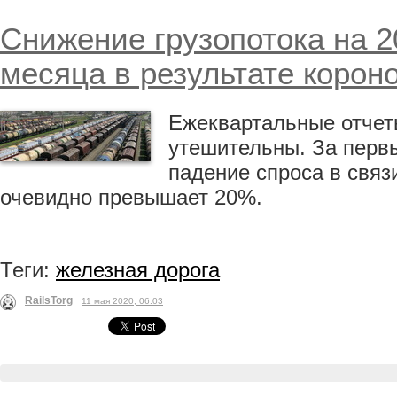
Снижение грузопотока на 2
месяца в результате корон
Ежеквартальные отчет
утешительны. За первы
падение спроса в связ
очевидно превышает 20%.
Теги:
железная дорога
RailsTorg
11 мая 2020, 06:03