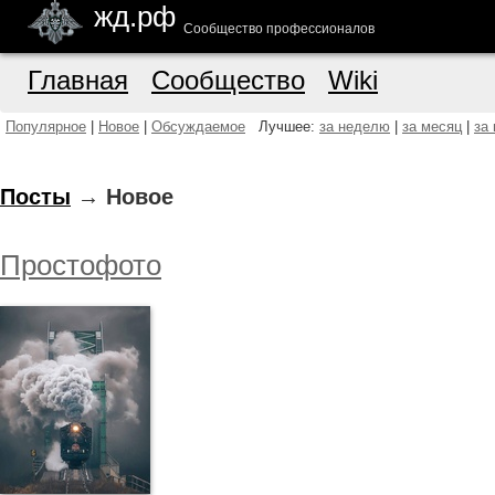
жд.рф
Сообщество профессионалов
Главная
Сообщество
Wiki
Популярное
|
Новое
|
Обсуждаемое
Лучшее:
за неделю
|
за месяц
|
за
Посты
→ Новое
Простофото