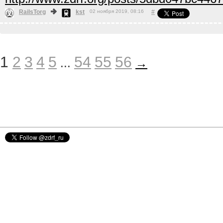
RailsTorg
kst
02 ноября 2019, 08:16
#
1
2
3
4
5
54
55
56
...
→