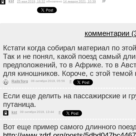
kst
25 мая 2019, 16:32
обновлено
14 января 2021, 10:39
комментарии (
Кстати когда собирал материал по это
Так и не понял, какой поезд самый дл
предположений, то в Африке. то в Авст
для киношников. Короче, с этой темой 
RailsTorg
08 октября 2019, 05:56
#
Если еще делить на пассажирские и г
путаница.
kst
09 октября 2019, 13:44
#
Вот еще пример самого длинного поезд
http://www.zdrf.org/posts/5dbd047bc4467