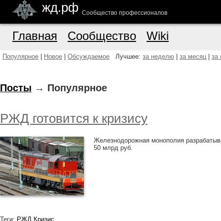
жд.рф
Сообщество профессионалов
Главная
Сообщество
Wiki
Популярное
|
Новое
|
Обсуждаемое
Лучшее:
за неделю
|
за месяц
|
за
Посты
→ Популярное
РЖД готовится к кризису
Железнодорожная монополия разрабатыва
50 млрд руб.
Теги:
РЖД
Кризис